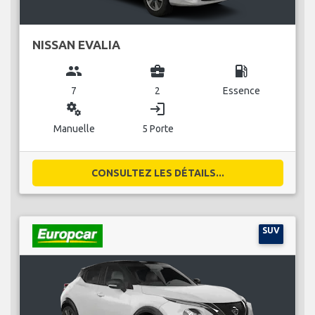
NISSAN EVALIA
group
business_center
local_gas_station
7
2
Essence
miscellaneous_services
login
Manuelle
5 Porte
CONSULTEZ LES DÉTAILS...
SUV