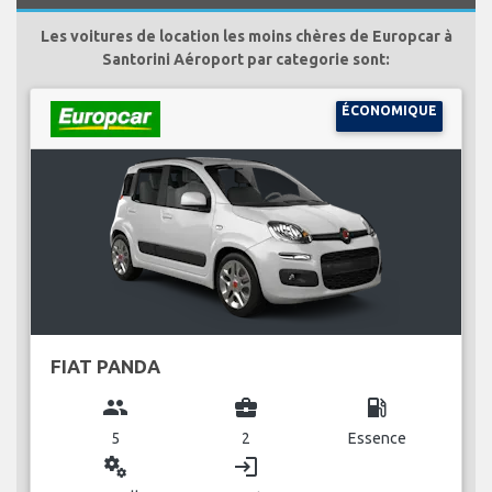
Les voitures de location les moins chères de Europcar à
Santorini Aéroport par categorie sont:
ÉCONOMIQUE
FIAT PANDA
group
business_center
local_gas_station
5
2
Essence
miscellaneous_services
login