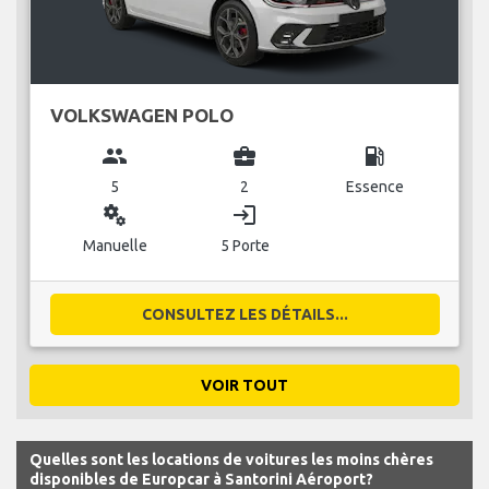
VOLKSWAGEN POLO
group
business_center
local_gas_station
5
2
Essence
miscellaneous_services
login
Manuelle
5 Porte
CONSULTEZ LES DÉTAILS...
VOIR TOUT
Quelles sont les locations de voitures les moins chères
disponibles de Europcar à Santorini Aéroport?