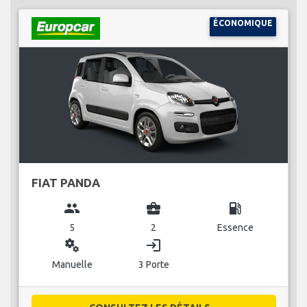
ÉCONOMIQUE
FIAT PANDA
group
business_center
local_gas_station
5
2
Essence
miscellaneous_services
login
Manuelle
3 Porte