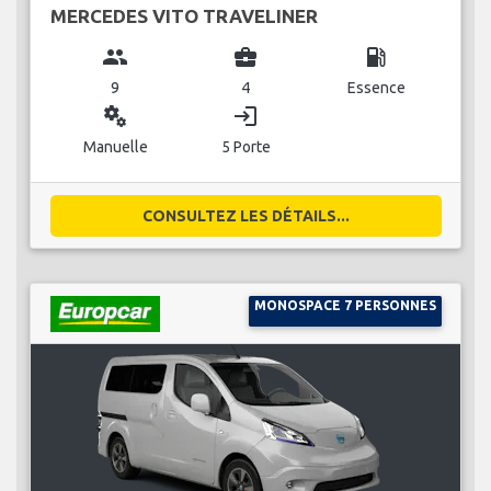
MERCEDES VITO TRAVELINER
group
business_center
local_gas_station
9
4
Essence
miscellaneous_services
login
Manuelle
5 Porte
CONSULTEZ LES DÉTAILS...
MONOSPACE 7 PERSONNES