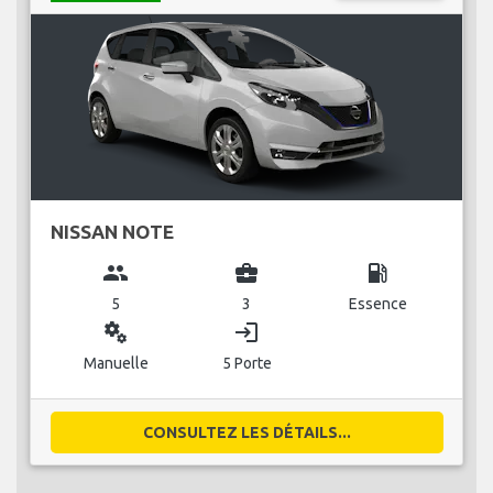
NISSAN NOTE
group
business_center
local_gas_station
5
3
Essence
miscellaneous_services
login
Manuelle
5 Porte
CONSULTEZ LES DÉTAILS...