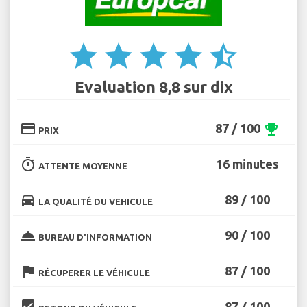
star
star
star
star
star_half
Evaluation 8,8 sur dix
credit_card
87 / 100
emoji_events
PRIX
timer
16 minutes
ATTENTE MOYENNE
directions_car
89 / 100
LA QUALITÉ DU VEHICULE
room_service
90 / 100
BUREAU D'INFORMATION
flag
87 / 100
RÉCUPERER LE VÉHICULE
beenhere
87 / 100