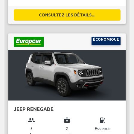
CONSULTEZ LES DÉTAILS...
ÉCONOMIQUE
JEEP RENEGADE
group
business_center
local_gas_station
5
2
Essence