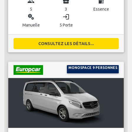
group
business_center
local_gas_station
5
3
Essence
miscellaneous_services
login
Manuelle
5 Porte
CONSULTEZ LES DÉTAILS...
MONOSPACE 9 PERSONNES