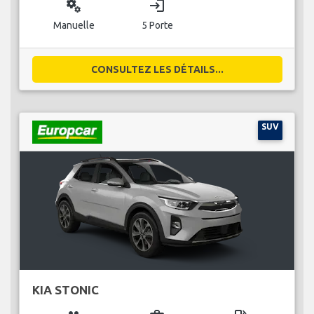
miscellaneous_services
login
Manuelle
5 Porte
CONSULTEZ LES DÉTAILS...
SUV
KIA STONIC