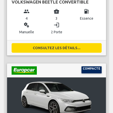
VOLKSWAGEN BEETLE CONVERTIBLE
group
business_center
local_gas_station
4
3
Essence
miscellaneous_services
login
Manuelle
2 Porte
CONSULTEZ LES DÉTAILS...
COMPACTE