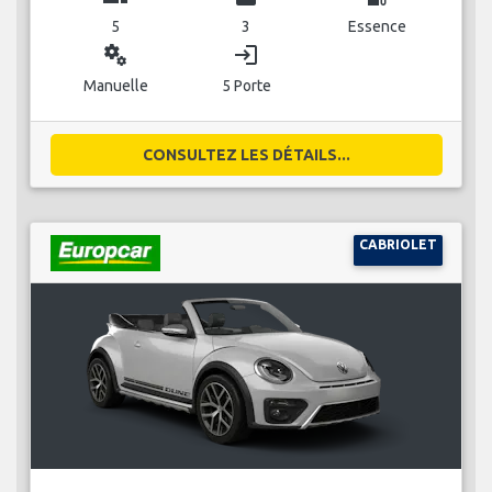
5
3
Essence
miscellaneous_services
login
Manuelle
5 Porte
CONSULTEZ LES DÉTAILS...
CABRIOLET