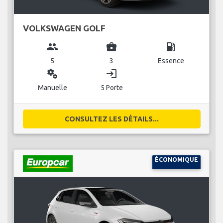
VOLKSWAGEN GOLF
group
business_center
local_gas_station
5
3
Essence
miscellaneous_services
login
Manuelle
5 Porte
CONSULTEZ LES DÉTAILS...
ÉCONOMIQUE