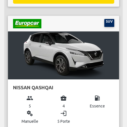
SUV
NISSAN QASHQAI
group
business_center
local_gas_station
5
4
Essence
miscellaneous_services
login
Manuelle
5 Porte