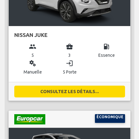
NISSAN JUKE
group
business_center
local_gas_station
5
3
Essence
miscellaneous_services
login
Manuelle
5 Porte
CONSULTEZ LES DÉTAILS...
ÉCONOMIQUE