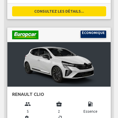
CONSULTEZ LES DÉTAILS...
ÉCONOMIQUE
RENAULT CLIO
group
business_center
local_gas_station
5
2
Essence