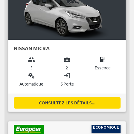
NISSAN MICRA
group
business_center
local_gas_station
5
2
Essence
miscellaneous_services
login
Automatique
5 Porte
CONSULTEZ LES DÉTAILS...
ÉCONOMIQUE