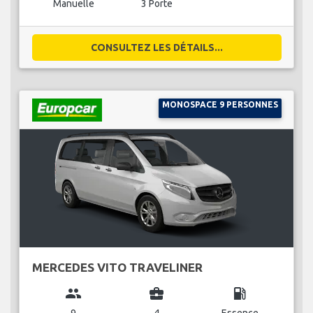
Manuelle
3 Porte
CONSULTEZ LES DÉTAILS...
MONOSPACE 9 PERSONNES
MERCEDES VITO TRAVELINER
group
business_center
local_gas_station
9
4
Essence