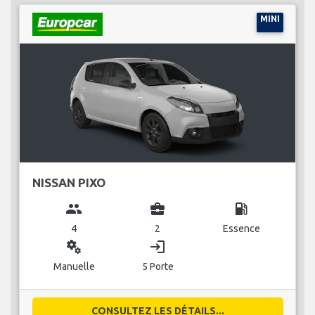
MINI
NISSAN PIXO
group
business_center
local_gas_station
4
2
Essence
miscellaneous_services
login
Manuelle
5 Porte
CONSULTEZ LES DÉTAILS...