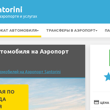
torini
эропорте и услугах
ОКАТ АВТОМОБИЛЯ
ТРАНСФЕРЫ В АЭРОПОРТ
ПА
томобиля на Аэропорт
омобилей на Аэропорт Santorini
st
АЯ ПО
ДА
credit_card
ЦЕНА
Я