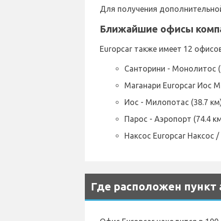
Для получения дополнительной 
Ближайшие офисы компа
Europcar также имеет 12 офисо
Санторини - Монолитос (1
Маганари Europcar Иос Ма
Иос - Милопотас (38.7 км
Парос - Аэропорт (74.4 к
Наксос Europcar Наксос /
Где расположен пункт 