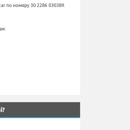
r по номеру 30 2286 030389.
ая:
i?