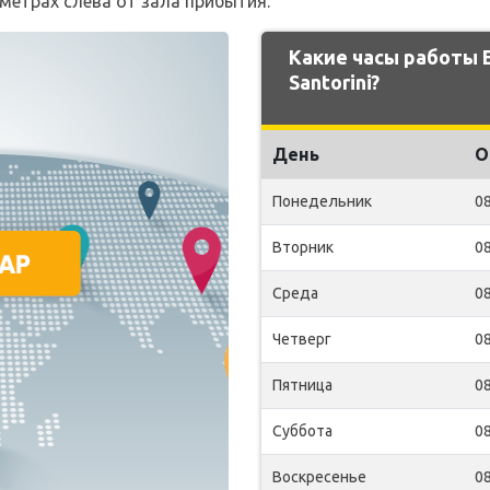
 метрах слева от зала прибытия.
Какие часы работы
Santorini?
День
О
Понедельник
08
Вторник
08
Среда
08
Четверг
08
Пятница
08
Суббота
08
Воскресенье
08