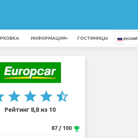
РКОВКА
ИНФОРМАЦИЯ
ГОСТИНИЦЫ
русский
ar
star
star
star
star_half
Рейтинг 8,8 из 10
87 / 100
emoji_events