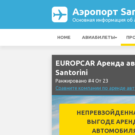
Аэропорт San
Основная информация об а
HOME
АВИАБИЛЕТЫ
ПР
EUROPCAR Аренда ав
Santorini
Ранжировано #4 От 23
Сравните компании по аренде авт
НЕПРЕВЗОЙДЕНН
ВЫГОДЕ АРЕН
АВТОМОБИЛ